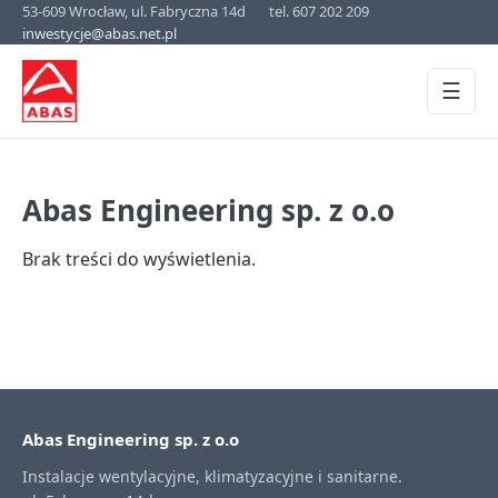
53-609 Wrocław, ul. Fabryczna 14d
tel. 607 202 209
inwestycje@abas.net.pl
☰
Abas Engineering sp. z o.o
Brak treści do wyświetlenia.
Abas Engineering sp. z o.o
Instalacje wentylacyjne, klimatyzacyjne i sanitarne.