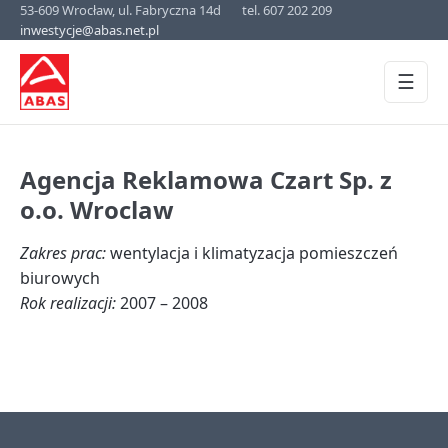
53-609 Wrocław, ul. Fabryczna 14d
tel. 607 202 209
inwestycje@abas.net.pl
☰
Agencja Reklamowa Czart Sp. z
o.o. Wroclaw
Zakres prac:
wentylacja i klimatyzacja pomieszczeń
biurowych
Rok realizacji:
2007 – 2008