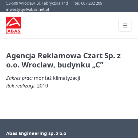
53-609 Wrocław, ul. Fabryczna 14d
tel. 607 202 209
inwestycje@abas.net.pl
☰
Agencja Reklamowa Czart Sp. z
o.o. Wroclaw, budynku „C”
Zakres prac:
montaż klimatyzacji
Rok realizacji:
2010
Abas Engineering sp. z o.o