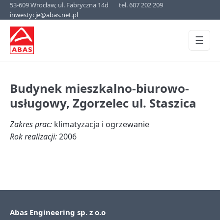
53-609 Wrocław, ul. Fabryczna 14d
tel. 607 202 209
inwestycje@abas.net.pl
☰
Budynek mieszkalno-biurowo-
usługowy, Zgorzelec ul. Staszica
Zakres prac:
klimatyzacja i ogrzewanie
Rok realizacji:
2006
Abas Engineering sp. z o.o