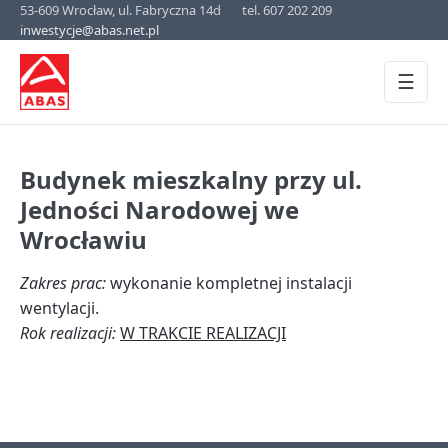
53-609 Wrocław, ul. Fabryczna 14d
tel. 607 202 209
inwestycje@abas.net.pl
☰
Budynek mieszkalny przy ul.
Jedności Narodowej we
Wrocławiu
Zakres prac:
wykonanie kompletnej instalacji
wentylacji.
Rok realizacji:
W TRAKCIE REALIZACJI