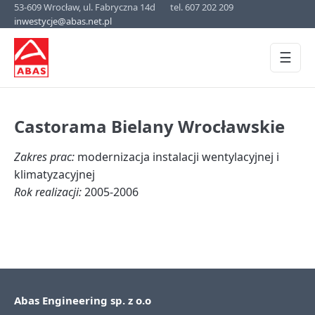
53-609 Wrocław, ul. Fabryczna 14d
tel. 607 202 209
inwestycje@abas.net.pl
☰
Castorama Bielany Wrocławskie
Zakres prac:
modernizacja instalacji wentylacyjnej i
klimatyzacyjnej
Rok realizacji:
2005-2006
Abas Engineering sp. z o.o