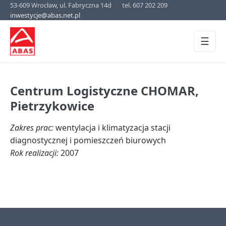
53-609 Wrocław, ul. Fabryczna 14d
tel. 607 202 209
inwestycje@abas.net.pl
☰
Centrum Logistyczne CHOMAR,
Pietrzykowice
Zakres prac:
wentylacja i klimatyzacja stacji
diagnostycznej i pomieszczeń biurowych
Rok realizacji:
2007