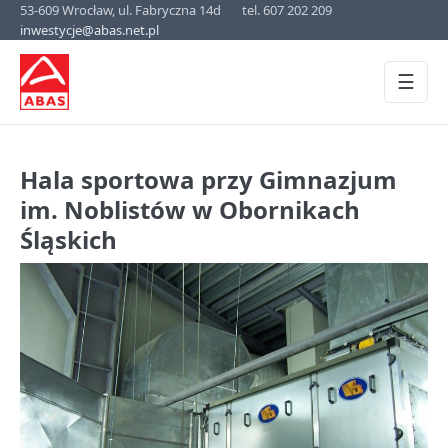
53-609 Wrocław, ul. Fabryczna 14d
tel. 607 202 209
inwestycje@abas.net.pl
☰
Hala sportowa przy Gimnazjum
im. Noblistów w Obornikach
Śląskich