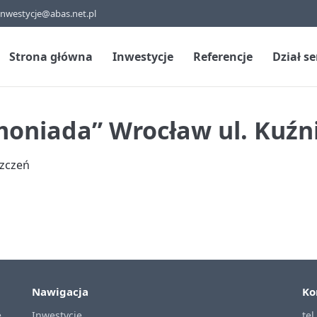
inwestycje@abas.net.pl
Strona główna
Inwestycje
Referencje
Dział s
oniada” Wrocław ul. Kuźn
szczeń
Nawigacja
Ko
.
Inwestycje
tel