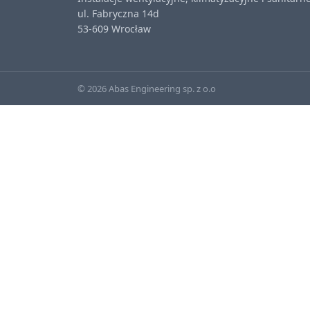
ul. Fabryczna 14d
53-609 Wrocław
© 2026 Abas Engineering sp. z o.o