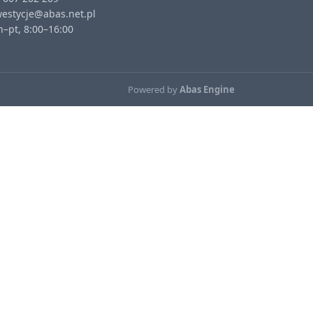
westycje@abas.net.pl
–pt, 8:00–16:00
Powered by
Abas Engine