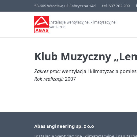
53-609 Wrocław, ul. Fabryczna 14d
tel. 607 202 209
Instalacje wentylacyjne, klimatyzacyjne i
sanitarne
Klub Muzyczny „Lem
Zakres prac:
wentylacja i klimatyzacja pomie
Rok realizacji:
2007
Abas Engineering sp. z o.o
Instalacje wentylacyjne, klimatyzacyjne i sanitarne