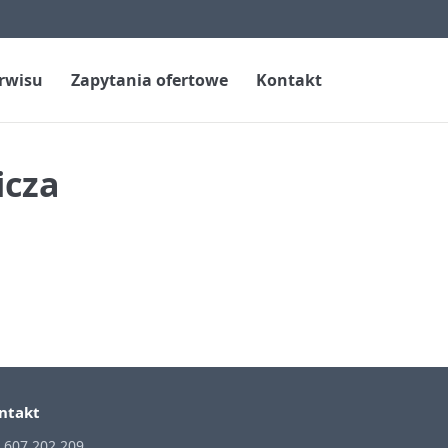
erwisu
Zapytania ofertowe
Kontakt
icza
ntakt
. 607 202 209