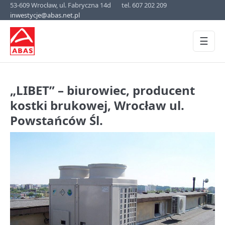
53-609 Wrocław, ul. Fabryczna 14d
tel. 607 202 209
inwestycje@abas.net.pl
☰
„LIBET” – biurowiec, producent
kostki brukowej, Wrocław ul.
Powstańców Śl.