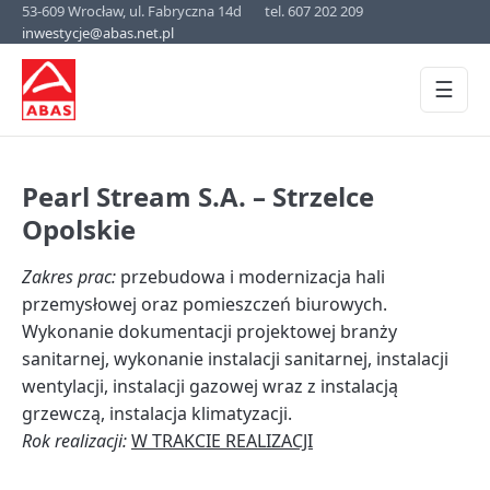
53-609 Wrocław, ul. Fabryczna 14d
tel. 607 202 209
inwestycje@abas.net.pl
☰
Pearl Stream S.A. – Strzelce
Opolskie
Zakres prac:
przebudowa i modernizacja hali
przemysłowej oraz pomieszczeń biurowych.
Wykonanie dokumentacji projektowej branży
sanitarnej, wykonanie instalacji sanitarnej, instalacji
wentylacji, instalacji gazowej wraz z instalacją
grzewczą, instalacja klimatyzacji.
Rok realizacji:
W TRAKCIE REALIZACJI