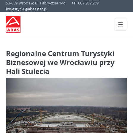
53-609 Wrocław, ul. Fabryczna 14d
tel. 607 202 209
inwestycje@abas.net.pl
☰
Regionalne Centrum Turystyki
Biznesowej we Wrocławiu przy
Hali Stulecia