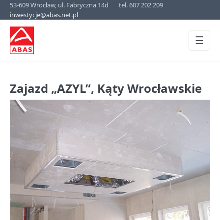
53-609 Wrocław, ul. Fabryczna 14d
tel. 607 202 209
inwestycje@abas.net.pl
☰
Zajazd „AZYL”, Kąty Wrocławskie