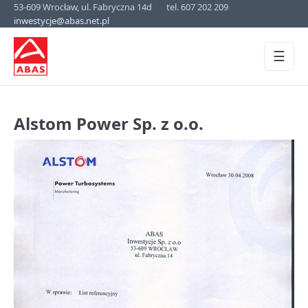
53-609 Wrocław, ul. Fabryczna 14d
tel. 607 202 209
inwestycje@abas.net.pl
☰
Alstom Power Sp. z o.o.