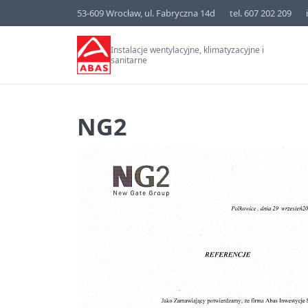
53-609 Wrocław, ul. Fabryczna 14d
tel. 607 202 209
Instalacje wentylacyjne, klimatyzacyjne i
sanitarne
NG2