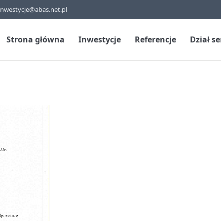
inwestycje@abas.net.pl
Strona główna
Inwestycje
Referencje
Dział s